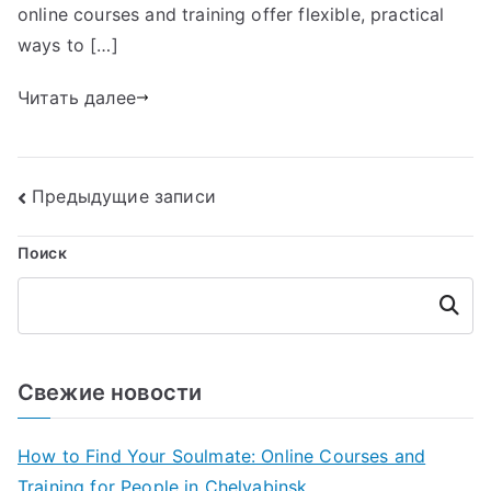
online courses and training offer flexible, practical
ways to […]
Читать далее
Навигация
Предыдущие записи
по
Поиск
записям
Поиск
Свежие новости
How to Find Your Soulmate: Online Courses and
Training for People in Chelyabinsk