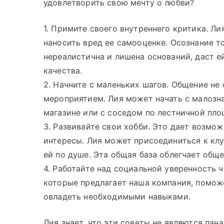
удовлетворить свою мечту о любви?
1. Примите своего внутреннего критика. Л
наносить вред ее самооценке. Осознание то
нереалистична и лишена оснований, даст 
качества.
2. Начните с маленьких шагов. Общение н
мероприятием. Лия может начать с малозна
магазине или с соседом по лестничной пло
3. Развивайте свои хобби. Это дает возм
интересы. Лия может присоединиться к клу
ей по душе. Эта общая база облегчает общ
4. Работайте над социальной уверенность ч
которые предлагает наша компания, поможе
овладеть необходимыми навыками.
Лия знает, что эти советы не являются пан