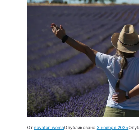
От
novator_woma
Опубликовано
3 ноября 2025
Опуб